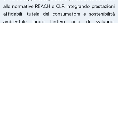
alle normative REACH e CLP, integrando prestazioni
affidabili, tutela del consumatore e sostenibilità
ambientale lungo l’intero ciclo di sviluppo,
garantendo validazione e immissione sul mercato
europeo.
I NOSTRI SERVIZI